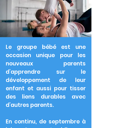
Le groupe bébé est une
occasion unique pour les
nouveaux parents
d'apprendre sur le
développement de leur
enfant et aussi pour tisser
des liens durables avec
d'autres parents.
En continu, de septembre à