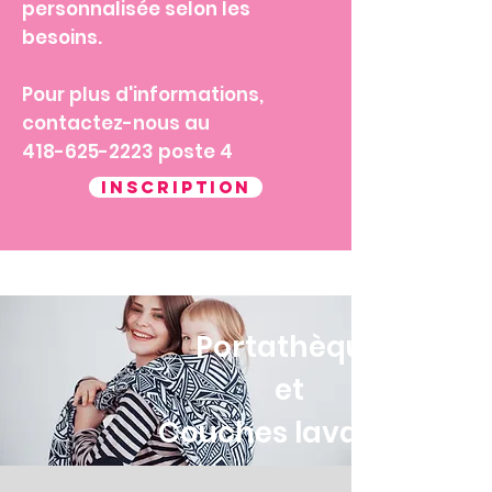
personnalisée selon les
besoins.
Pour plus d'informations,
contactez-nous au
418-625-2223 poste 4
INSCRIPTION
Ateliers prénataux
Portathèque
et
Couches lavables