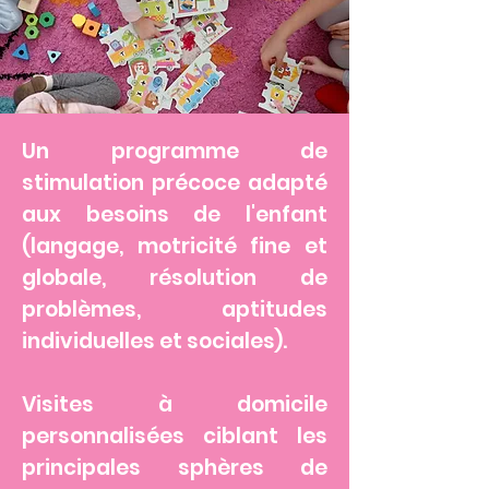
Un programme de
stimulation précoce adapté
aux besoins de l'enfant
(langage, motricité fine et
globale, résolution de
problèmes, aptitudes
individuelles et sociales).
Visites à domicile
personnalisées ciblant les
principales sphères de