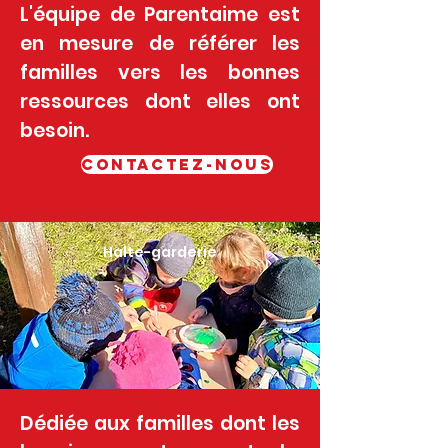
L'équipe de Parentaime est
en mesure de référer les
familles vers les bonnes
ressources dont elles ont
besoin.
CONTACTEZ-NOUS
Halte-garderie
Dédiée aux familles dont les