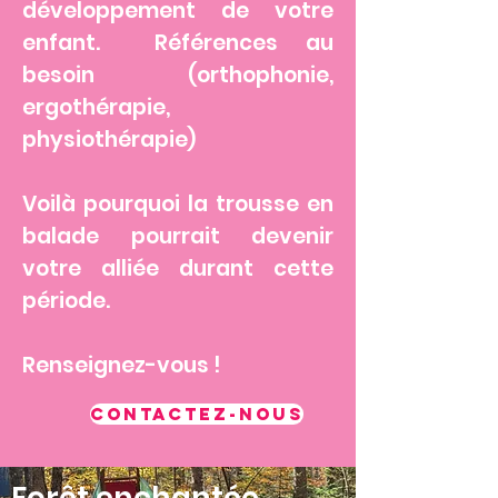
développement de votre
enfant. Références au
besoin (orthophonie,
ergothérapie,
physiothérapie)
Voilà pourquoi la trousse en
balade pourrait devenir
votre alliée durant cette
période.
Renseignez-vous !
CONTACTEZ-NOUS