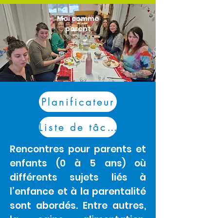
Moi comme
parent
Planificateur
Liste de tâches
Rencontres pour parents et
enfants (0 à 5 ans) où
différents sujets liés à
l’enfance et à la parentalité
sont abordés. Entre autres,