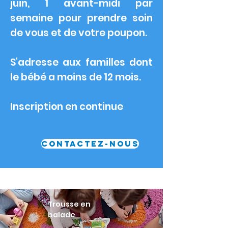
juin, 1 avant-midi par
semaine pour prendre soin
de vous et de votre poupon.
S'adresse aux familles dont
le bébé a moins de 12 mois.
Inscription en continue
CONTACTEZ-NOUS
Groupe Bébé
Trousse en
balade