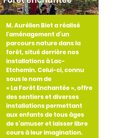
Forêt enchantée
M. Aurélien Biet a réalisé
l'aménagement d’un
parcours nature dans la
forêt, situé derrière nos
installations à Lac-
Etchemin. Celui-ci, connu
sous le nom de
« La Forêt Enchantée », offre
des sentiers et diverses
installations permettant
aux enfants de tous âges
de s’amuser et laisser libre
cours à leur imagination.