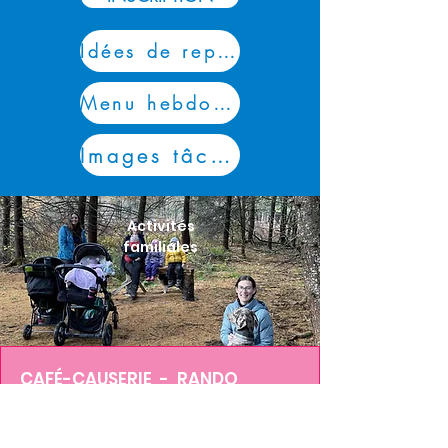
Idées de repas
Menu hebdomadaire
Images tâches
Activités
familiales
CAFÉ-CAUSERIE - RANDO
PARENTS-ENFANTS -
JARDINAGE - CUISINE -COUTURE