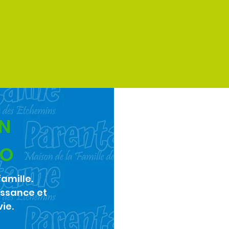
ON
GO
famille.
oissance et
ie.