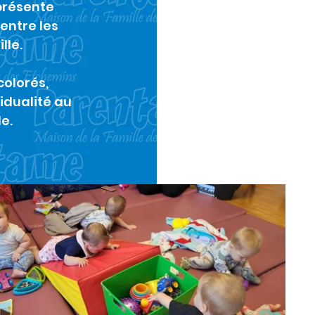
présente
 entre les
lle.
colorés,
vidualité au
e.