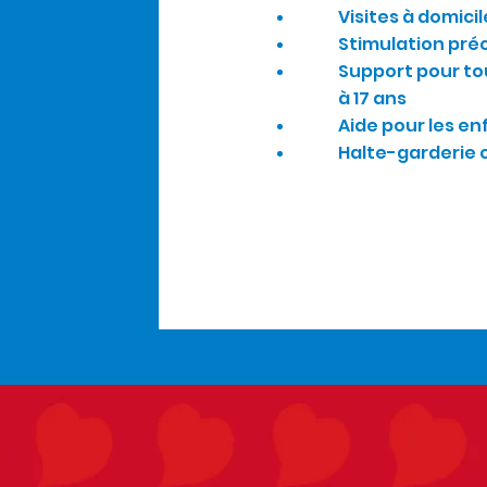
Visites à domicil
Stimulation pré
Support pour to
à 17 ans
Aide pour les en
Halte-garderie