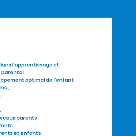
 dans l'apprentissage et
e parental
loppement optimal de l'enfant
sme,
.
s
uveaux parents
rents
rents et enfants