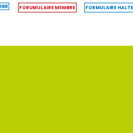
IER
FORUMULAIRE MEMBRE
FORMULAIRE HALTE
OUS
IMPLICATIONS
PROGRAMMES ET ACTIVITÉS
IMUL