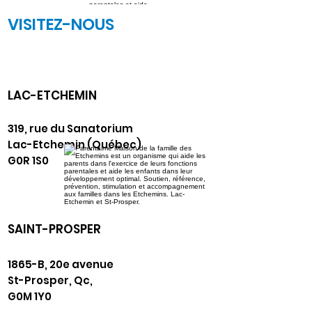
VISITEZ-NOUS
LAC-ETCHEMIN
319, rue du Sanatorium
Lac-Etchemin (Québec)
G0R 1S0
SAINT-PROSPER
1865-B, 20e avenue
St-Prosper, Qc,
G0M 1Y0